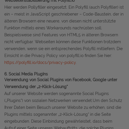
Webseitenstabilisierung mit Polyfill.io
Hier werden Pollyfiller eingesetzt. Ein Polyfill (auch Polyfiller) ist
ein – meist in JavaScript geschriebener – Code-Baustein, der in
älteren Browsern eine neuere, von diesen nicht unterstützte
Funktion mittels eines Workarounds nachrüsten soll.
Beispielsweise sind Features von HTML5 in älteren Browsern
nicht verfügbar. Webseiten können diese Funktionen trotzdem
verwenden, wenn sie ein entsprechendes Polyfill mitliefern. Die
Einsicht in die Privacy Policy von polyfill.io finden Sie hier:
https://polyfill.io/docs/privacy-policy
.
6. Social Media PlugIns
Verwendung von Social Plugins von Facebook, Google unter
Verwendung der „2-Klick-Lösung“
Auf unserer Website werden sogenannte Social Plugins
(„Plugins“) von sozialen Netzwerken verwendet.Um den Schutz
Ihrer Daten beim Besuch unserer Website zu erhöhen, sind die
Plugins mittels sogenannter „2-Klick-Lösung“ in die Seite
eingebunden. Diese Einbindung gewährleistet, dass beim
Aufruf einer Seite unseres Webauftritts, die solche Plugins