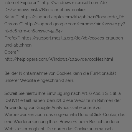
Internet Explorer™: http://windows.microsoft.com/de-
DE/windows-vista/Block-or-allow-cookies
Safari™: https://support.apple.com/kb/ph21411?locale=de_DE
Chrome™: http://support.google.com/chrome/bin/answer.py?
hl=de&hlrm=en&answer=95647
Firefox™ https://support.mozilla.org/de/kb/cookies-erlauben-
und-ablehnen
Opera™ :
http://help.opera.com/Windows/10.20/de/cookies.html
Bei der Nichtannahme von Cookies kann die Funktionalität
unserer Website eingeschränkt sein.
Soweit Sie hierzu Ihre Einwilligung nach Art. 6 Abs. 1 S. 1 lit. a
DSGVO erteilt haben, benutzt diese Website im Rahmen der
Anwendung von Google Analytics (siehe unten) zu
Werbezwecken auch das sogenannte DoubleClick-Cookie, das
eine Wiedererkennung Ihres Browsers beim Besuch anderer
Websites ermöglicht. Die durch das Cookie automatisch