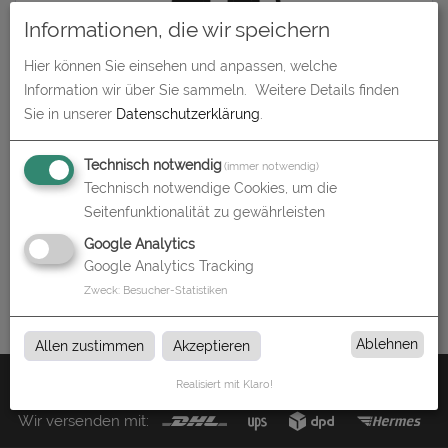
Informationen, die wir speichern
Hier können Sie einsehen und anpassen, welche
Information wir über Sie sammeln.
Weitere Details finden
Ordner & Ringbücher
Sie in unserer
Datenschutzerklärung
.
zum Artikel
Technisch notwendig
(immer notwendig)
Technisch notwendige Cookies, um die
Seitenfunktionalität zu gewährleisten
Ordner & Ringbücher
Google Analytics
Google Analytics Tracking
Ordner & Ringbücher bei flyer-store in Augsburg
Zweck
:
Besucher-Statistiken
Ablehnen
Allen zustimmen
Akzeptieren
Zahlen Sie mit:
Realisiert mit Klaro!
Wir versenden mit: