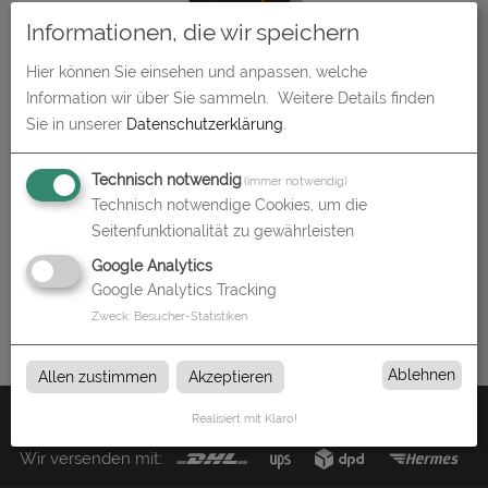
Informationen, die wir speichern
Hier können Sie einsehen und anpassen, welche
Information wir über Sie sammeln.
Weitere Details finden
Tischaufsteller
Sie in unserer
Datenschutzerklärung
.
zum Artikel
Technisch notwendig
(immer notwendig)
Technisch notwendige Cookies, um die
Seitenfunktionalität zu gewährleisten
Tischaufsteller
Google Analytics
Google Analytics Tracking
Tischaufsteller bei flyer-store in Augsburg
Zweck
:
Besucher-Statistiken
Ablehnen
Allen zustimmen
Akzeptieren
Zahlen Sie mit:
Realisiert mit Klaro!
Wir versenden mit: