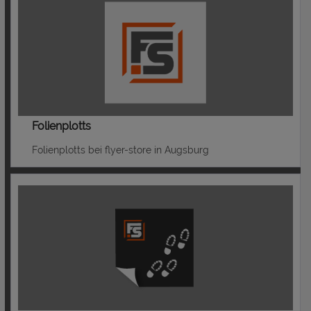
Folienplotts
Folienplotts bei flyer-store in Augsburg