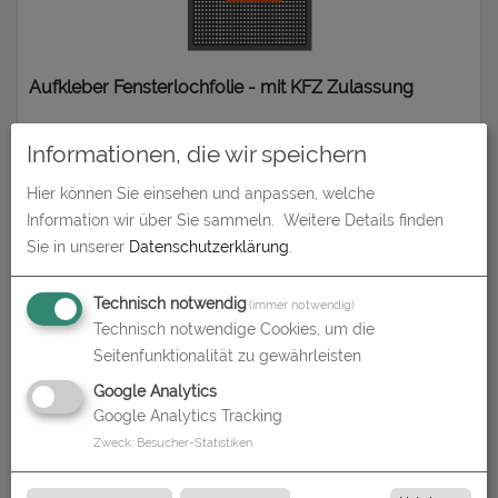
Aufkleber Fensterlochfolie - mit KFZ Zulassung
zum Artikel
Informationen, die wir speichern
Hier können Sie einsehen und anpassen, welche
Information wir über Sie sammeln.
Weitere Details finden
Sie in unserer
Datenschutzerklärung
.
Technisch notwendig
(immer notwendig)
Technisch notwendige Cookies, um die
Seitenfunktionalität zu gewährleisten
Google Analytics
Aufkleber Monomer 1D - weiß und transparent
Google Analytics Tracking
Zweck
:
Besucher-Statistiken
zum Artikel