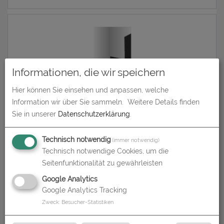
0,00 € *
Informationen, die wir speichern
Präsentationsmappen
Hier können Sie einsehen und anpassen, welche
Information wir über Sie sammeln.
Weitere Details finden
41,60 € *
Sie in unserer
Datenschutzerklärung
.
Technisch notwendig
(immer notwendig)
Technisch notwendige Cookies, um die
Seitenfunktionalität zu gewährleisten
Stülpdeckelschachtel
Google Analytics
Google Analytics Tracking
Zweck
:
Besucher-Statistiken
17,21 € *