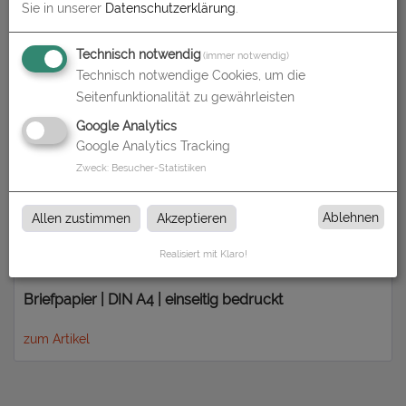
Sie in unserer
Datenschutzerklärung
.
Briefpapier | DIN A4 | beidseitig bedruckt
Technisch notwendig
(immer notwendig)
Technisch notwendige Cookies, um die
zum Artikel
Seitenfunktionalität zu gewährleisten
Google Analytics
Google Analytics Tracking
Zweck
:
Besucher-Statistiken
Ablehnen
Allen zustimmen
Akzeptieren
Realisiert mit Klaro!
Briefpapier | DIN A4 | einseitig bedruckt
zum Artikel