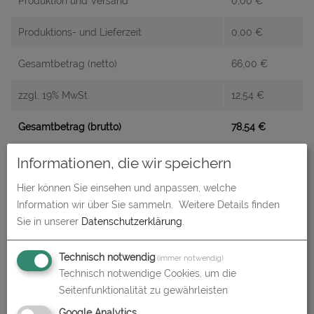
Produktion und Versand
0,00
€
Produktions- und Lieferzeit
0,00
€
Gesamtbetrag (netto)
66,00
€
zzgl. 19% MwSt.
12,54
€
Gesamtbetrag (brutto)
78,54
€
Informationen, die wir speichern
Datenupload
(min. 0 / max. 10)
Hier können Sie einsehen und anpassen, welche
Information wir über Sie sammeln.
Weitere Details finden
Datei auswählen
Sie in unserer
Datenschutzerklärung
.
Technisch notwendig
(immer notwendig)
Technisch notwendige Cookies, um die
In den
Warenkorb
Seitenfunktionalität zu gewährleisten
Google Analytics