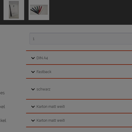
des
kel
kel