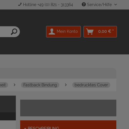
Hotline +49 (0) 821 - 313364
Service/Hilfe
Mein Konto
0,00 € *
eit
Fastback Bindung
bedrucktes Cover
BESCHREIBUNG