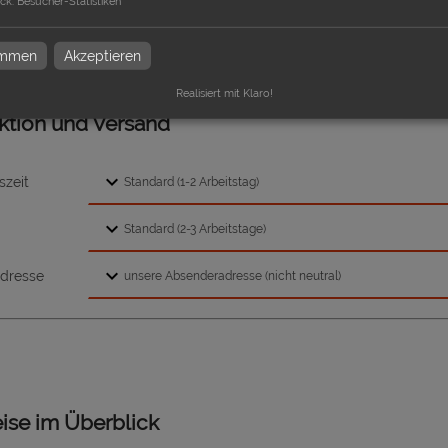
ck
:
Besucher-Statistiken
k
timmen
Akzeptieren
Realisiert mit Klaro!
ktion und Versand
szeit
dresse
eise im Überblick