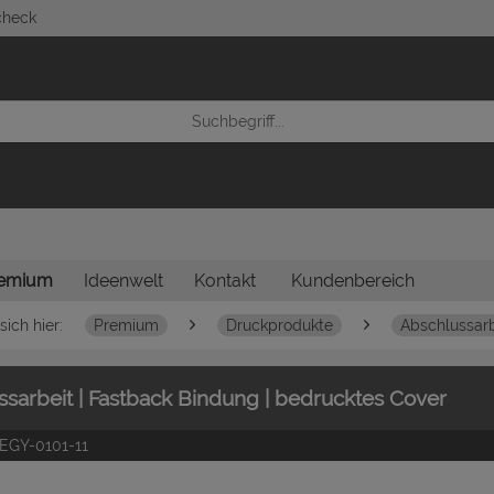
check
emium
Ideenwelt
Kontakt
Kundenbereich
sich hier:
Premium
Druckprodukte
Abschlussarb
sarbeit | Fastback Bindung | bedrucktes Cover
EGY-0101-11