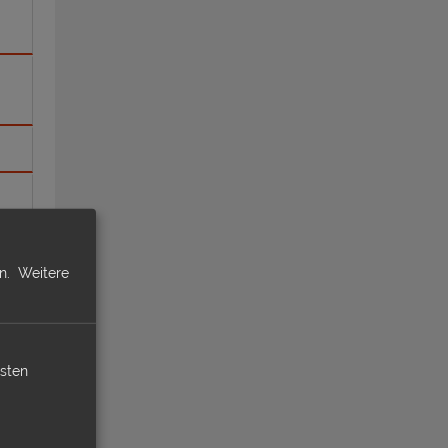
n.
Weitere
isten