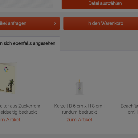
Datei auswählen
tikel anfragen
In den
Warenkorb
 sich ebenfalls angesehen
Seiter aus Zuckerrohr
Kerze | B 6 cm x H 8 cm |
Beachfl
beidseitig bedruckt
rundum bedruckt
cm) |
m Artikel
zum Artikel