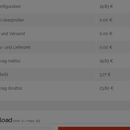
nfiguration
19,83
€
n überprüfen
0,00
€
n und Versand
0,00
€
s- und Lieferzeit
0,00
€
ag (netto)
19,83
€
MwSt.
3,77
€
ag (brutto)
23,60
€
load
(min. 0 / max. 10)