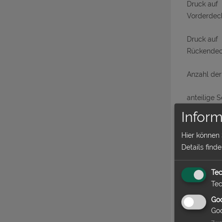
Druck auf
Vorderdec
Druck auf
Rückendec
Anzahl der
anteilige S
Farbe
Inform
Druckmater
Hier können
Details find
Druck der 
Tec
CD/DVD-T
Tec
Goo
Goo
Druck