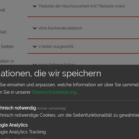
kel
kel
 Seiten
eiten in
ationen, die wir speichern
ial
 Sie einsehen und anpassen, welche Information wir über Sie sammel
en Sie in unserer
Datenschutzerklärung
.
Arbeit
hnisch notwendig
(immer notwendig)
asche
hnisch notwendige Cookies, um die Seitenfunktionalität zu gewährle
gle Analytics
gle Analytics Tracking
daten überprüfen