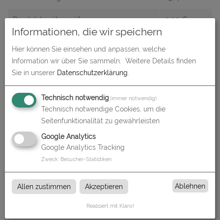
Druckdaten überprüfen
0,00
€
Informationen, die wir speichern
Produktion und Versand
0,00
€
Hier können Sie einsehen und anpassen, welche
Information wir über Sie sammeln.
Weitere Details finden
Produktions- und Lieferzeit
0,00
€
Sie in unserer
Datenschutzerklärung
.
Gesamtbetrag (netto)
23,87
€
Technisch notwendig
(immer notwendig)
zzgl. 19% MwSt.
4,54
€
Technisch notwendige Cookies, um die
Seitenfunktionalität zu gewährleisten
Gesamtbetrag (brutto)
28,41
€
Google Analytics
Google Analytics Tracking
Zweck
:
Besucher-Statistiken
Datenupload
(min. 0 / max. 10)
Ablehnen
Allen zustimmen
Akzeptieren
Datei auswählen
Realisiert mit Klaro!