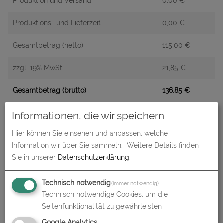
Produktion und Versand
0,00
€
Produktions- und Lieferzeit
0,00
€
Gesamtbetrag (netto)
115,00
€
zzgl. 19% MwSt.
21,85
€
Gesamtbetrag (brutto)
136,85
€
Informationen, die wir speichern
Datenupload
(min. 0 / max. 10)
Hier können Sie einsehen und anpassen, welche
Information wir über Sie sammeln.
Weitere Details finden
Datei auswählen
Sie in unserer
Datenschutzerklärung
.
Technisch notwendig
(immer notwendig)
Technisch notwendige Cookies, um die
In den
Warenkorb
Seitenfunktionalität zu gewährleisten
Google Analytics