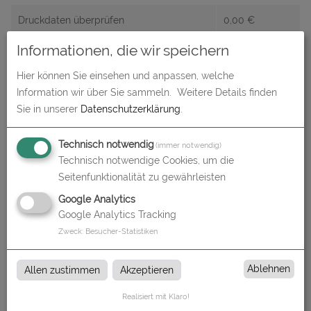
Druckdaten überprüfen
0,00
€
Informationen, die wir speichern
Produktion und Versand
0,00
€
Hier können Sie einsehen und anpassen, welche
Produktions- und Lieferzeit
0,00
€
Information wir über Sie sammeln.
Weitere Details finden
Sie in unserer
Datenschutzerklärung
.
Gesamtbetrag (netto)
470,97
€
Technisch notwendig
zzgl. 19% MwSt.
89,48
€
(immer notwendig)
Technisch notwendige Cookies, um die
Gesamtbetrag (brutto)
560,45
€
Seitenfunktionalität zu gewährleisten
Google Analytics
Google Analytics Tracking
Datenupload
Zweck
:
Besucher-Statistiken
(min. 0 / max. 10)
Datei auswählen
Ablehnen
Allen zustimmen
Akzeptieren
Realisiert mit Klaro!