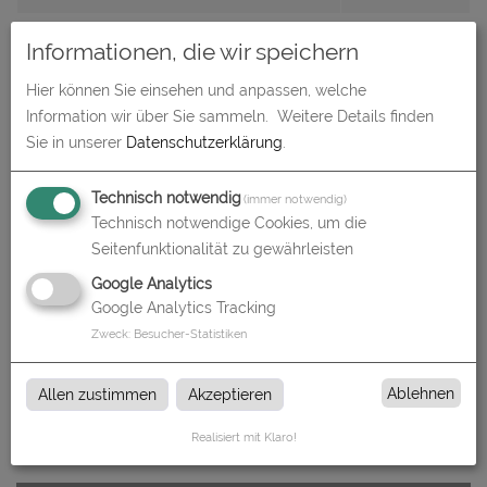
Gesamtbetrag (netto)
126,88
€
Informationen, die wir speichern
zzgl. 19% MwSt.
24,11
€
Hier können Sie einsehen und anpassen, welche
Information wir über Sie sammeln.
Weitere Details finden
Gesamtbetrag (brutto)
150,98
€
Sie in unserer
Datenschutzerklärung
.
Technisch notwendig
(immer notwendig)
Datenupload
Technisch notwendige Cookies, um die
(min. 0 / max. 10)
Seitenfunktionalität zu gewährleisten
Datei auswählen
Google Analytics
Google Analytics Tracking
Zweck
:
Besucher-Statistiken
In den
Warenkorb
Ablehnen
Allen zustimmen
Akzeptieren
Realisiert mit Klaro!