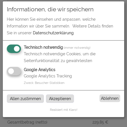
Informationen, die wir speichern
Absenderadresse
Hier können Sie einsehen und anpassen, welche
Information wir über Sie sammeln.
Weitere Details finden
Sie in unserer
Datenschutzerklärung
.
Technisch notwendig
(immer notwendig)
Technisch notwendige Cookies, um die
Alle Preise im Überblick
Seitenfunktionalität zu gewährleisten
Google Analytics
Produkt-Konfiguration
229,85
€
Google Analytics Tracking
Zweck
:
Besucher-Statistiken
Druckdaten überprüfen
0,00
€
Produktion und Versand
0,00
€
Ablehnen
Allen zustimmen
Akzeptieren
Produktions- und Lieferzeit
0,00
€
Realisiert mit Klaro!
Gesamtbetrag (netto)
229,85
€