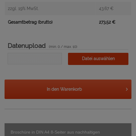
zzgl. 19% MwSt.
43,67
€
Gesamtbetrag (brutto)
273,52
€
Datenupload
(min. 0 / max. 10)
Datei auswählen
In den
Warenkorb
Broschüre in DIN A4 8-Seiter aus nachhaltigen