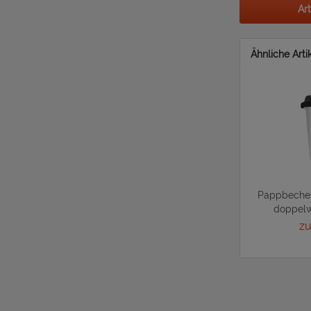
Ar
Ähnliche Arti
Pappbecher
doppelw
zu