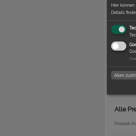
Hier können
Datenchec
Details find
Tec
Produ
Tec
Goo
Lieferzeit
Goo
Zwe
Absendera
Allen zus
Alle Pr
Produkt-Ko