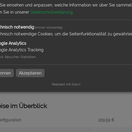
 Sie einsehen und anpassen, welche Information wir über Sie sammel
k
en Sie in unserer
Datenschutzerklärung
.
hnisch notwendig
(immer notwendig)
ktion und Versand
hnisch notwendige Cookies, um die Seitenfunktionalität zu gewährle
gle Analytics
gle Analytics Tracking
ck
:
Besucher-Statistiken
dresse
timmen
Akzeptieren
Realisiert mit Klaro!
eise im Überblick
nfiguration
229,59
€