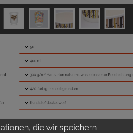
ial
Go
daten überprüfen
ationen, die wir speichern