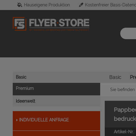
Hauseigene Produktion
Kostenfreier Basis-Daten
Basic
Pr
Basic
Premium
Sie befinden 
Ideenwelt
Pappbec
bedruck
INDIVIDUELLE ANFRAGE
Artikel-Nr.: