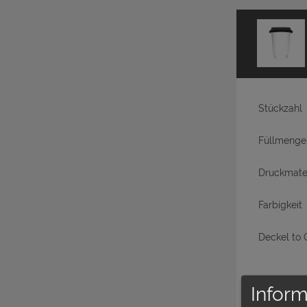
Stückzahl
Füllmenge
Druckmater
Farbigkeit
Deckel to 
Druck
Inform