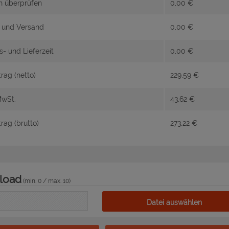
n überprüfen
0,00
€
n und Versand
0,00
€
s- und Lieferzeit
0,00
€
ag (netto)
229,59
€
MwSt.
43,62
€
ag (brutto)
273,22
€
load
(min. 0 / max. 10)
Datei auswählen