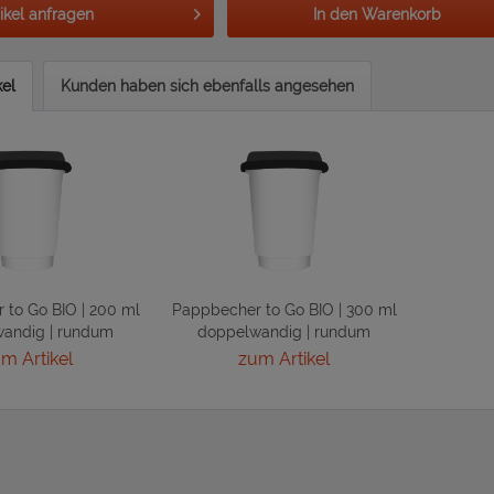
tikel anfragen
In den
Warenkorb
kel
Kunden haben sich ebenfalls angesehen
 to Go BIO | 200 ml
Pappbecher to Go BIO | 300 ml
andig | rundum
doppelwandig | rundum
bedruckt
bedruckt
m Artikel
zum Artikel