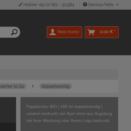
Hotline +49 (0) 821 - 313364
Service/Hilfe
Mein Konto
0,00 € *
echer to Go
doppelwandig
Pappbecher BIO | 400 ml doppelwandig |
rundum bedruckt von flyer-store aus Augsburg
mit Ihrer Werbung oder Ihrem Logo bedruckt.