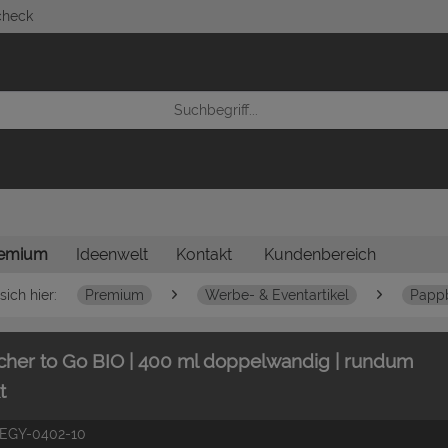
check
emium
Ideenwelt
Kontakt
Kundenbereich
sich hier:
Premium
Werbe- & Eventartikel
Pappb
her to Go BIO | 400 ml doppelwandig | rundum
t
EGY-0402-10