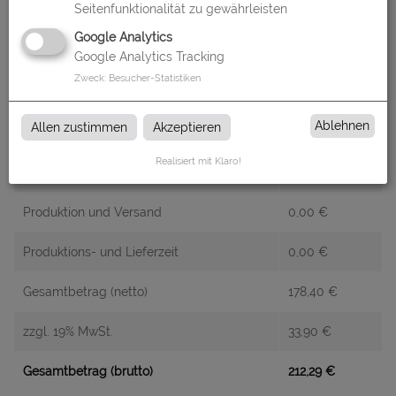
Seitenfunktionalität zu gewährleisten
Google Analytics
Google Analytics Tracking
Zweck
:
Besucher-Statistiken
Alle Preise im Überblick
Ablehnen
Allen zustimmen
Akzeptieren
Produkt-Konfiguration
178,40
€
Realisiert mit Klaro!
Druckdaten überprüfen
0,00
€
Produktion und Versand
0,00
€
Produktions- und Lieferzeit
0,00
€
Gesamtbetrag (netto)
178,40
€
zzgl. 19% MwSt.
33,90
€
Gesamtbetrag (brutto)
212,29
€