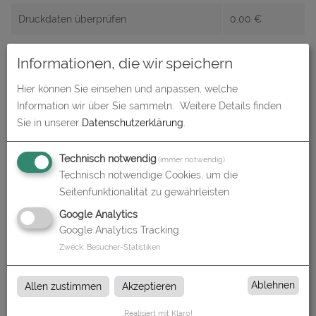
Druckdaten überprüfen
0,00
€
Produktion und Versand
0,00
€
Informationen, die wir speichern
Produktions- und Lieferzeit
0,00
€
Hier können Sie einsehen und anpassen, welche
Information wir über Sie sammeln.
Weitere Details finden
Gesamtbetrag (netto)
535,32
€
Sie in unserer
Datenschutzerklärung
.
zzgl. 19% MwSt.
101,71
€
Technisch notwendig
(immer notwendig)
Technisch notwendige Cookies, um die
Gesamtbetrag (brutto)
637,04
€
Seitenfunktionalität zu gewährleisten
Google Analytics
Datenupload
Google Analytics Tracking
(min. 0 / max. 10)
Zweck
:
Besucher-Statistiken
Datei auswählen
Ablehnen
Allen zustimmen
Akzeptieren
Realisiert mit Klaro!