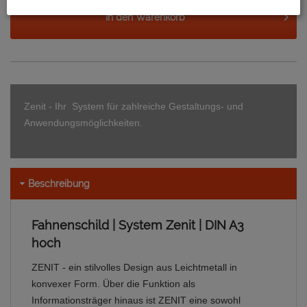
In den
Warenkorb
Zenit - Ihr
System für zahlreiche Gestaltungs- und
Anwendungsmöglichkeiten.
Beschreibung
Fahnenschild | System Zenit | DIN A3
hoch
ZENIT - ein stilvolles Design aus Leichtmetall in
konvexer Form. Über die Funktion als
Informationsträger hinaus ist ZENIT eine sowohl